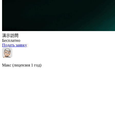
演示訪問
Бесплатно
Подать заявку
Макс
(лицензия 1 год)