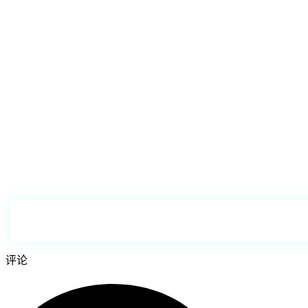
中管理并扩大团队规模。一个窗口搞定一切--快速、安全、贴合您的需
求。
功能包括：
TDATA 转换器
- 批量将 session+json 转换为 TDATA。
Booster
- 通过智能对话养号，提高信任度。
注册器
- 通过任意符合 sms-activate 标准的短信服务创建账号。
复制器
- 为现有账号创建第二会话，用于迁移与保护。
转发器
- 将收到的回复转发到工作群，并向客户发送回复。
拦截器
- 按关键词捕获来自群/频道的消息并转发给您。
管理员邀请
- 即使在限制群组中也可邀请。
频道/群组克隆
- 完整复制，包括受保护内容。
举报器
- 批量举报消息/用户/频道。
下载
评论