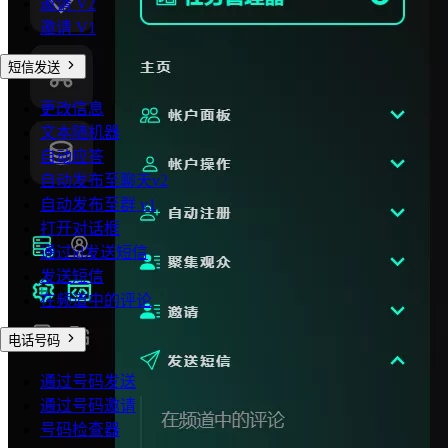
邀请 V2
邀请 V1
短信发送
更改信息
文本随机器
自动应答
自动发布至聊天v2
自动发布至群 v1
打开对话框
通过id发送短信
发送短信
在频道中的评论
电话号码
通过号码发送
通过号码邀请
号码检查器