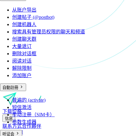
从账户导出
创建帖子 (@postbot)
创建机器人
搜索具有管理员权限的聊天和频道
创建聊天群
大量退订
删除对话框
阅读对话
解除限制
添加账户
自動註冊
普遍的 (activate)
短信激活
下载
价格
手动注册（SIM卡）
信息
参数生成器
联系方式
合作夥伴
RU
EN
CN
听证会