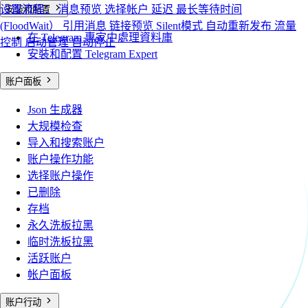
设置流程：
消息预览
选择帐户
延迟
最长等待时间
安裝和配置
(FloodWait）
引用消息
链接预览
Silent模式
自动重新发布
流量
在 Telegram 專家中處理資料庫
控制
启动管理
自动停止
安裝和配置 Telegram Expert
账户面板
Json 生成器
大规模检查
导入和搜索账户
账户操作功能
选择账户操作
已删除
存档
永久洗板拉黑
临时洗板拉黑
活跃账户
帐户面板
账户行动