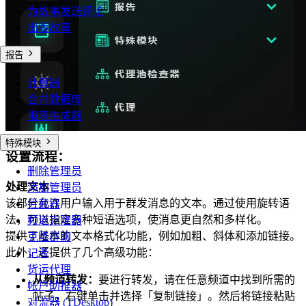
为故事发送评论
出版故事
报告
计算器
合并数据库
报表生成器
特殊模块
设置流程：
删除管理员
处理文本
添加管理员
该部分允许用户输入用于群发消息的文本。通过使用旋转语
拦截器
法，可以指定多种短语选项，使消息更自然和多样化。
频道克隆器
提供了基本的文本格式化功能，例如加粗、斜体和添加链接。
克隆群聊
此外，还提供了几个高级功能：
记者
货运代理
从频道转发：
要进行转发，请在任意频道中找到所需的
帐户助推器
帖子，右键单击并选择「复制链接」。然后将链接粘贴
对流器 (TDesktop)