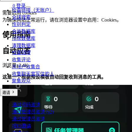
0
登录
检查链接（无账户）
需要启用 cookies
全球搜索
为确保网站正常运行，请在浏览器设置中启用：Cookies。
性别判定
合并数据库
使用指南
排除数据库
清理数据库
自动应答
检查链接
收集评论
浏览量:
3.4K
从帐户收集合
收集聊天室写信的人
这是一个根据预设模板自动回复收到消息的工具。
聚集观众
邀请
通过号码邀请
通过管理员邀请 (v2)
通过管理员邀请
按ID邀请