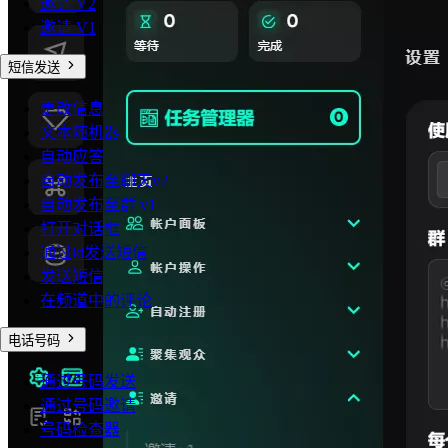
邀请 V2
邀请 V1
短信发送
更改信息
文本随机器
自动应答
自动发布至聊天v2
自动发布至群 v1
打开对话框
通过id发送短信
发送短信
在频道中的评论
电话号码
通过号码发送
通过号码邀请
号码检查器