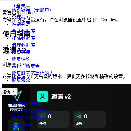
0
登录
检查链接（无账户）
需要启用 cookies
全球搜索
为确保网站正常运行，请在浏览器设置中启用：Cookies。
性别判定
合并数据库
使用指南
排除数据库
清理数据库
邀请 V2
检查链接
收集评论
浏览量:
3.7K
从帐户收集合
收集聊天室写信的人
这是比邀请 V1 更高级的版本，提供更多控制和精确的设置。
聚集观众
邀请
通过号码邀请
通过管理员邀请 (v2)
通过管理员邀请
按ID邀请