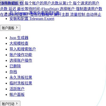
使用数据库
群
每个帐户的用户总数从第1个
每个请求的用户
安裝和配置
总数
延迟
最长等待时间 (FloodWait)
选择帐户
强制邀请用户数
在 Telegram 專家中處理資料庫
在邀请前检查用户是否在群组中
离开主群
流量控制
自动停止
安裝和配置 Telegram Expert
账户面板
Json 生成器
大规模检查
导入和搜索账户
账户操作功能
选择账户操作
已删除
存档
永久洗板拉黑
临时洗板拉黑
活跃账户
帐户面板
账户行动