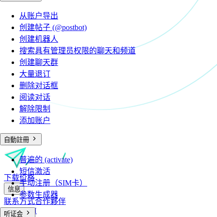
从账户导出
创建帖子 (@postbot)
创建机器人
搜索具有管理员权限的聊天和频道
创建聊天群
大量退订
删除对话框
阅读对话
解除限制
添加账户
自動註冊
普遍的 (activate)
短信激活
下载
价格
手动注册（SIM卡）
信息
参数生成器
联系方式
合作夥伴
RU
EN
CN
听证会